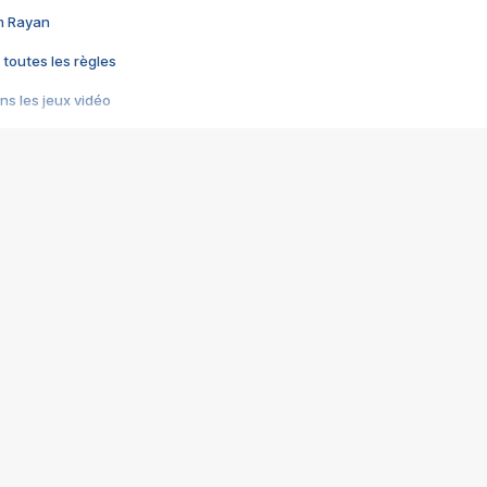
im Rayan
 toutes les règles
s les jeux vidéo
us choquant de Rockstar ? - Le scandale BULLY
e plus moche de Steam
du RÊVE tourne au CAUCHEMAR
pendant 8 heures
it… à tort
umiliés par un jeu vidéo
ire - Final Fantasy 8
ti un empire - Age of Empires
story DOFUS