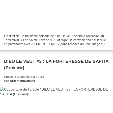
C'est officiel, le troisième épisode de "Dieu le Veut" sortira à l'occasion du
1er festival BD de Sainte-Livrade-sur-Lot organisé ce week-end par la ville
en partenariat avec ÆLEMENTCOMICS (dans l'espace du Pôle Image qui
abrite déjà AElementworks). Nous...
DIEU LE VEUT #3 : LA FORTERESSE DE SAFITA
(Preview)
Publié le 02/08/2014 à 10:34
Par
AElementComics