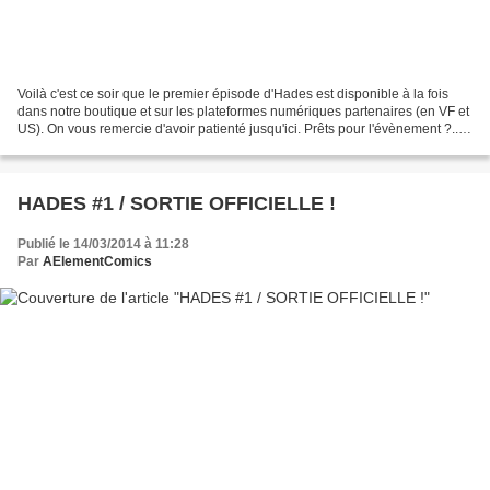
Voilà c'est ce soir que le premier épisode d'Hades est disponible à la fois
dans notre boutique et sur les plateformes numériques partenaires (en VF et
US). On vous remercie d'avoir patienté jusqu'ici. Prêts pour l'évènement ?...
Allez en route pour l'espace,...
HADES #1 / SORTIE OFFICIELLE !
Publié le 14/03/2014 à 11:28
Par
AElementComics