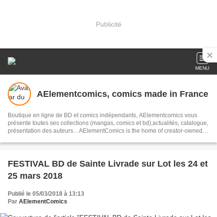
Publicité
MENU
AElementcomics, comics made in France
Boutique en ligne de BD et comics indépendants, AElementcomics vous
présente toutes ses collections (mangas, comics et bd),actualités, catalogue,
présentation des auteurs... AElementComics is the home of creator-owned
comic series HADES, The Will of God, RINGHORN... French indy Comics,
previews, trailers, artists and digital comics..
FESTIVAL BD de Sainte Livrade sur Lot les 24 et
25 mars 2018
Publié le 05/03/2018 à 13:13
Par
AElementComics