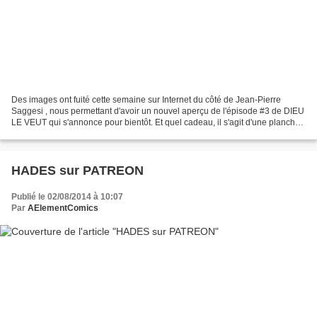
Des images ont fuité cette semaine sur Internet du côté de Jean-Pierre
Saggesi , nous permettant d'avoir un nouvel aperçu de l'épisode #3 de DIEU
LE VEUT qui s'annonce pour bientôt. Et quel cadeau, il s'agit d'une planche
entière. Le frère Hospitalier...
HADES sur PATREON
Publié le 02/08/2014 à 10:07
Par
AElementComics